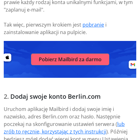
prawie każdy rodzaj konta unikalnymi funkcjami, w tym
"zaplanuj e-mail".
Tak więc, pierwszym krokiem jest
pobranie
i
zainstalowanie aplikacji na pulpicie.
Pobierz Mailbird za darmo
Dodaj swoje konto Berlin.com
Uruchom aplikację Mailbird i dodaj swoje imię i
nazwisko, adres Berlin.com oraz hasło. Następnie
poczekaj na skonfigurowanie ustawień serwera (
lub
zrób to ręcznie, korzystając z tych instrukcji
). Później
będziesz mógł dodać więcej kont w menu Ustawienia.