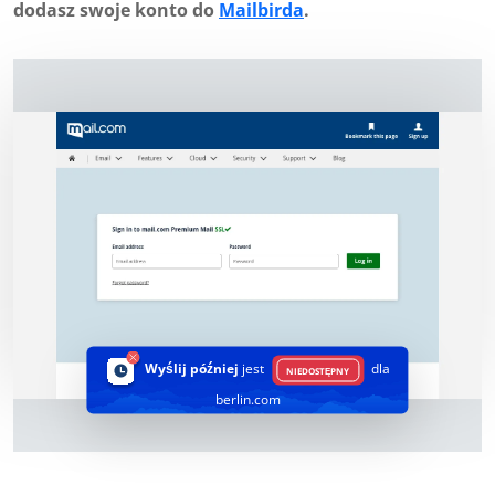
dodasz swoje konto do
Mailbirda
.
Wyślij później
jest
dla
NIEDOSTĘPNY
berlin.com