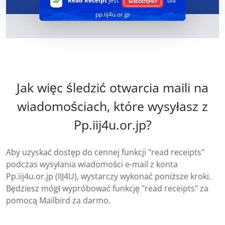
Read Receipt
jest
dla
NIEDOSTĘPNY
pp.iij4u.or.jp
Jak więc śledzić otwarcia maili na
wiadomościach, które wysyłasz z
Pp.iij4u.or.jp?
Aby uzyskać dostęp do cennej funkcji "read receipts"
podczas wysyłania wiadomości e-mail z konta
Pp.iij4u.or.jp (IIJ4U), wystarczy wykonać poniższe kroki.
Będziesz mógł wypróbować funkcję "read receipts" za
pomocą Mailbird za darmo.