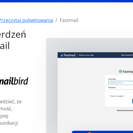
Przeczytaj pokwitowania
Fastmail
erdzeń
ail
edzieć, że
omość,
piej
unikacji