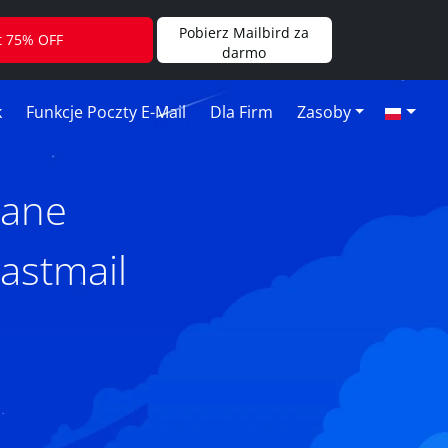
Pobierz Mailbird za
t 75% OFF
darmo
k
Funkcje Poczty E-Mail
Dla Firm
Zasoby
tane
astmail