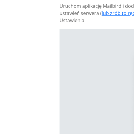
Uruchom aplikację Mailbird i dod
ustawień serwera (
lub zrób to ręc
Ustawienia.