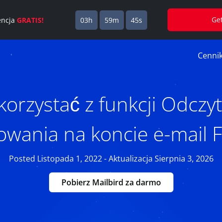
Ge
cencja
GRATIS!
03h
59m
45s
Cenni
 korzystać z funkcji Odczy
owania na koncie e-mail F
Posted Listopada 1, 2022 - Aktualizacja Sierpnia 3, 2026
Pobierz Mailbird za darmo