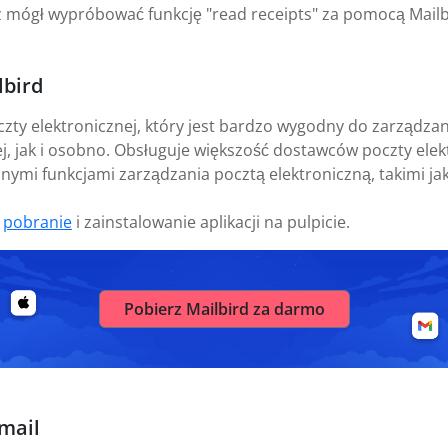
z mógł wypróbować funkcję "read receipts" za pomocą Mail
lbird
czty elektronicznej, który jest bardzo wygodny do zarządz
j, jak i osobno. Obsługuje większość dostawców poczty elekt
nymi funkcjami zarządzania pocztą elektroniczną, takimi ja
t
pobranie
i zainstalowanie aplikacji na pulpicie.
Pobierz Mailbird za darmo
mail