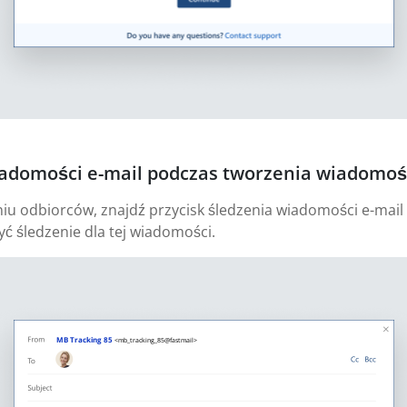
iadomości e-mail podczas tworzenia wiadomośc
u odbiorców, znajdź przycisk śledzenia wiadomości e-mail 
yć śledzenie dla tej wiadomości.
MB Tracking 85
<mb_tracking_85@fastmail>