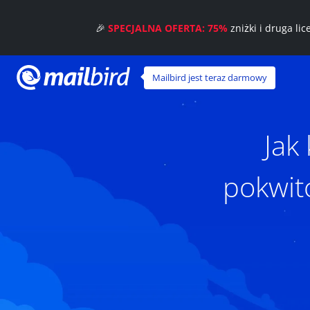
🎉
SPECJALNA OFERTA: 75%
zniżki i druga li
Mailbird jest teraz darmowy
Jak
pokwit