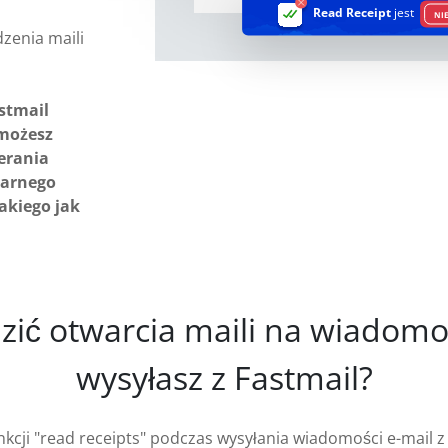
Read Receipt
jest
NI
dzenia maili
stmail
 możesz
erania
narnego
takiego jak
dzić otwarcia maili na wiadomo
wysyłasz z Fastmail?
kcji "read receipts" podczas wysyłania wiadomości e-mail z