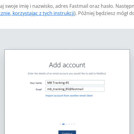
aj swoje imię i nazwisko, adres Fastmail oraz hasło. Następ
znie, korzystając z tych instrukcji
). Później będziesz mógł 
MB Tracking 85
mb_tracking_85@fastmail