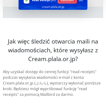
Read Receipt
jest
dla
NIEDOSTĘPNY
cream.plala.or.jp
Jak więc śledzić otwarcia maili na
wiadomościach, które wysyłasz z
Cream.plala.or.jp?
Aby uzyskać dostęp do cennej funkcji "read receipts"
podczas wysyłania wiadomości e-mail z konta
Cream.plala.or.jp (ぷらら), wystarczy wykonać poniższe
kroki. Będziesz mógł wypróbować funkcję "read
receipts" za pomocą Mailbird za darmo.