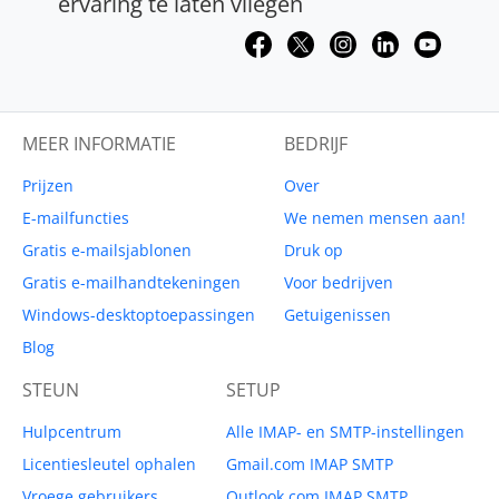
ervaring te laten vliegen
MEER INFORMATIE
BEDRIJF
Prijzen
Over
E-mailfuncties
We nemen mensen aan!
Gratis e-mailsjablonen
Druk op
Gratis e-mailhandtekeningen
Voor bedrijven
Windows-desktoptoepassingen
Getuigenissen
Blog
STEUN
SETUP
Hulpcentrum
Alle IMAP- en SMTP-instellingen
Licentiesleutel ophalen
Gmail.com IMAP SMTP
Vroege gebruikers
Outlook.com IMAP SMTP