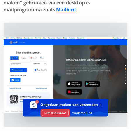
maken" gebruiken via een desktop e-
mailprogramma zoals
Mailbird
.
Ongedaan maken van verzenden
is
voor mail.ru
NIET BESCHIKBAAR