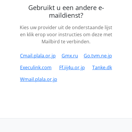
Gebruikt u een andere e-
maildienst?
Kies uw provider uit de onderstaande lijst
en klik erop voor instructies om deze met
Mailbird te verbinden.
Cmail.plala.or.jp
Gmx.ru
Go.tvm.ne.jp
Execulink.com
Ff.iij4u.or.jp
Tanke.dk
Wmail.plala.or.jp