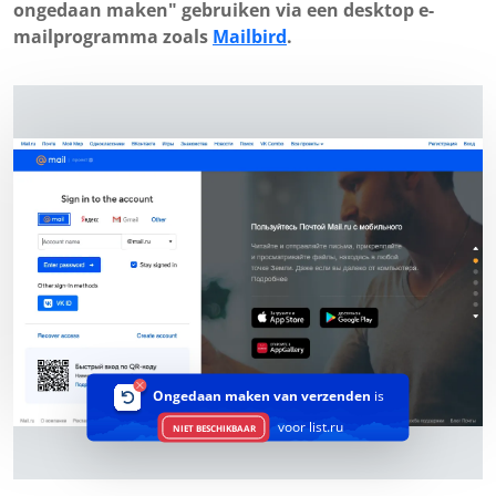
ongedaan maken" gebruiken via een desktop e-
mailprogramma zoals
Mailbird
.
Ongedaan maken van verzenden
is
voor list.ru
NIET BESCHIKBAAR