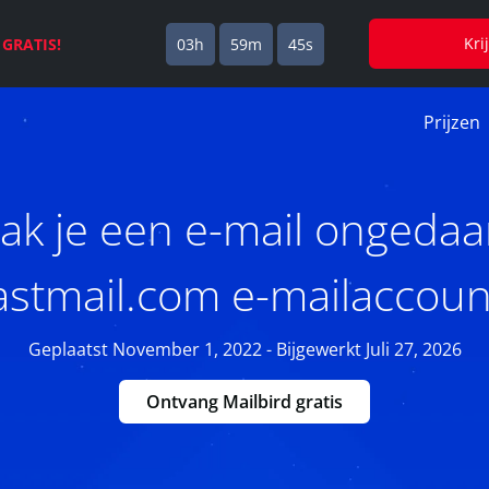
Kri
s
GRATIS!
03h
59m
44s
Prijzen
k je een e-mail ongedaa
astmail.com e-mailaccoun
Geplaatst November 1, 2022 - Bijgewerkt Juli 27, 2026
Ontvang Mailbird gratis