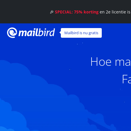
🎉
SPECIAL: 75% korting
en 2e licentie i
Mailbird is nu gratis
Hoe maa
F