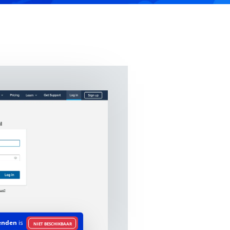
enden
is
NIET BESCHIKBAAR