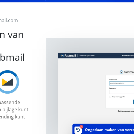
mail.com
n van
bmail
 passende
 bijlage kunt
ending kunt
Ongedaan maken van verz