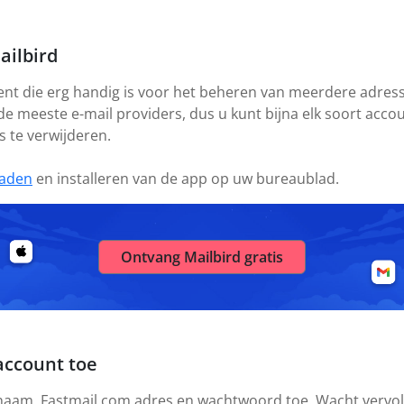
ailbird
ient die erg handig is voor het beheren van meerdere adresse
 de meeste e-mail providers, dus u kunt bijna elk soort acc
s te verwijderen.
aden
en installeren van de app op uw bureaublad.
Ontvang Mailbird gratis
account toe
 naam, Fastmail.com adres en wachtwoord toe. Wacht vervolg