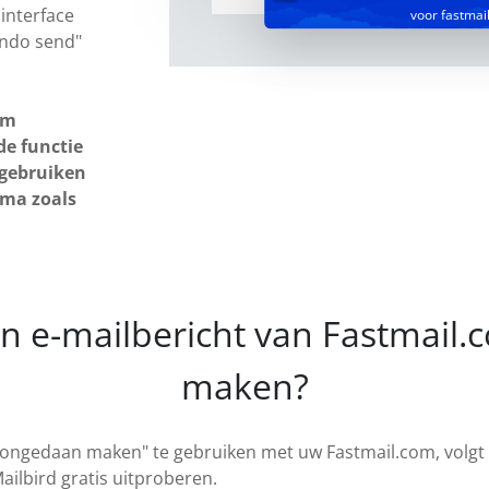
 interface
voor fastmai
undo send"
om
de functie
gebruiken
mma zoals
en e-mailbericht van Fastmail
maken?
 ongedaan maken" te gebruiken met uw Fastmail.com, volgt
Mailbird gratis uitproberen.