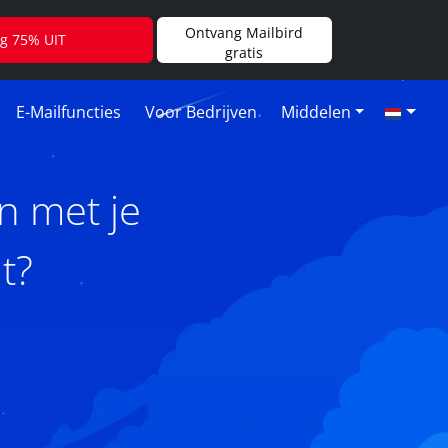
Ontvang Mailbird
jg 75% UIT
gratis
E-Mailfuncties
Voor Bedrijven
Middelen
n met je
t?