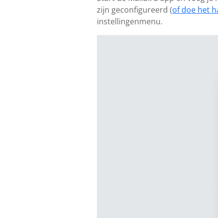
zijn geconfigureerd (
of doe het h
instellingenmenu.