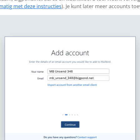
matig met deze instructies
). Je kunt later meer accounts to
MB Unsend 348
mb_unsend_348@bigpond.net