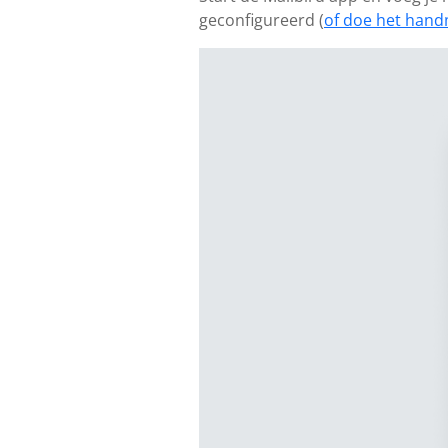
geconfigureerd (
of doe het hand