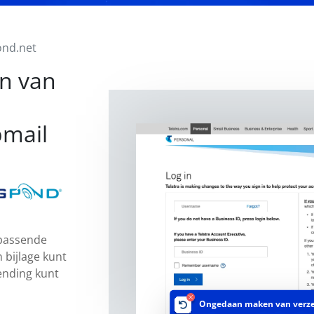
ond.net
n van
bmail
 passende
 bijlage kunt
ending kunt
Ongedaan maken van verz