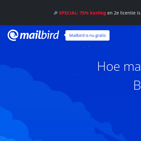
🎉
SPECIAL: 75% korting
en 2e licentie i
Mailbird is nu gratis
Hoe maa
B