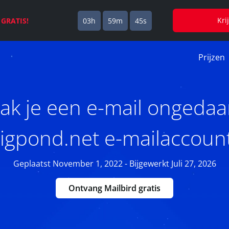
Kri
s
GRATIS!
03h
59m
44s
Prijzen
k je een e-mail ongedaa
igpond.net e-mailaccoun
Geplaatst November 1, 2022 - Bijgewerkt Juli 27, 2026
Ontvang Mailbird gratis