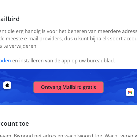
ailbird
ient die erg handig is voor het beheren van meerdere adresse
 de meeste e-mail providers, dus u kunt bijna elk soort acc
s te verwijderen.
aden
en installeren van de app op uw bureaublad.
Ontvang Mailbird gratis
ccount toe
 naam, Bigpond.net adres en wachtwoord toe. Wacht vervolge