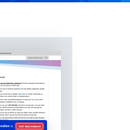
enden
is
NIET BESCHIKBAAR