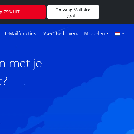
Ontvang Mailbird
jg 75% UIT
gratis
E-Mailfuncties
Voor Bedrijven
Middelen
n met je
t?