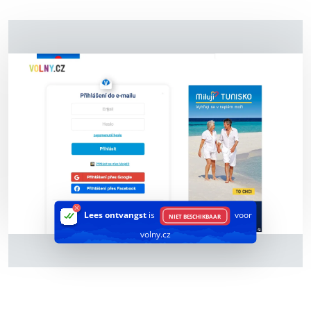
Lees ontvangst
is
voor
NIET BESCHIKBAAR
volny.cz