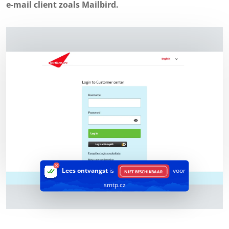
e-mail client zoals Mailbird.
Lees ontvangst
is
voor
NIET BESCHIKBAAR
smtp.cz