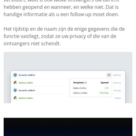
hebben geopend en wanneer, en welke niet. Dat is
handige informatie als u een follow-up moet doen.
Het tijdstip en de naam zijn de enige gegevens die de
functie vastlegt, zodat ze uw privacy of die van de
ontvangers niet schendt.