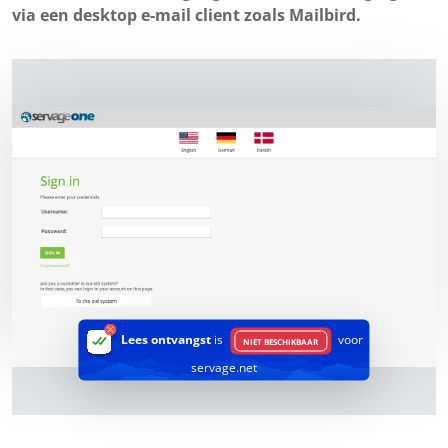
via een desktop e-mail client zoals Mailbird.
Lees ontvangst
is
voor
NIET BESCHIKBAAR
servage.net