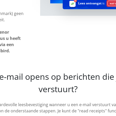
Lees ontvangst
is
NIET 
anmark) geen
it.
lenor
us u heeft
via een
lbird.
 e-mail opens op berichten die 
verstuurt?
ardevolle leesbevestiging wanneer u een e-mail verstuurt va
 de onderstaande stappen. Je kunt de "read receipts" func