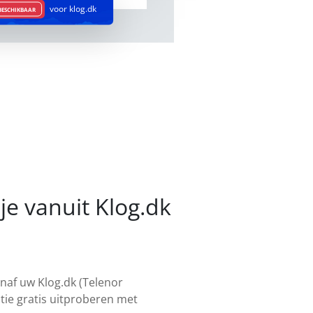
voor klog.dk
BESCHIKBAAR
je vanuit Klog.dk
naf uw Klog.dk (Telenor
tie gratis uitproberen met