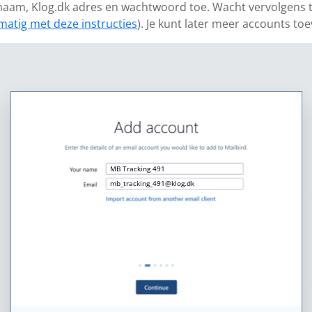
 naam, Klog.dk adres en wachtwoord toe. Wacht vervolgens to
matig met deze instructies
). Je kunt later meer accounts to
MB Tracking 491
mb_tracking_491@klog.dk