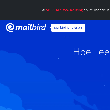
🎉
SPECIAL: 75% korting
en 2e licentie i
Mailbird is nu gratis
Hoe Lee