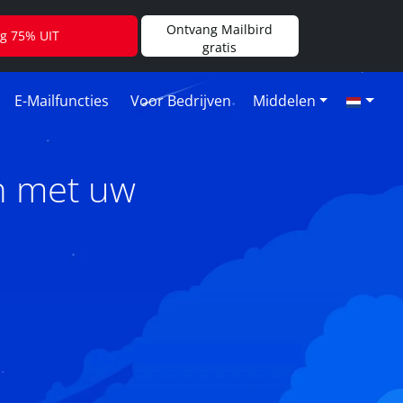
Ontvang Mailbird
jg 75% UIT
gratis
E-Mailfuncties
Voor Bedrijven
Middelen
n met uw