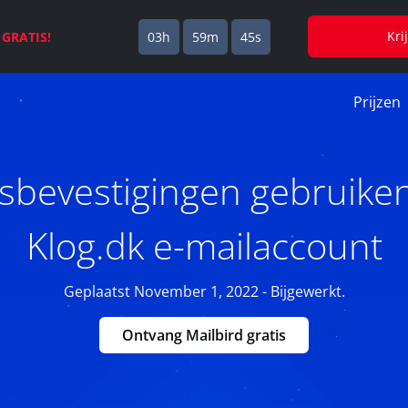
Kri
s
GRATIS!
03h
59m
44s
Prijzen
sbevestigingen gebruike
Klog.dk e-mailaccount
Geplaatst November 1, 2022 - Bijgewerkt.
Ontvang Mailbird gratis