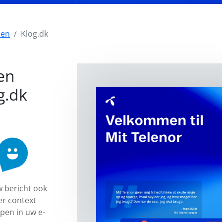
zen
Klog.dk
en
g.dk
 bericht ook
er context
pen in uw e-