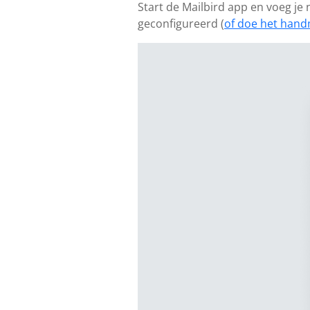
Start de Mailbird app en voeg je
geconfigureerd (
of doe het hand