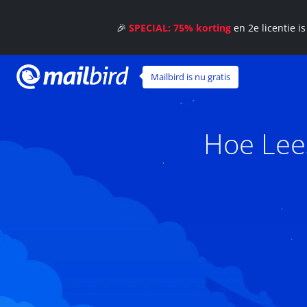
🎉
SPECIAL: 75% korting
en 2e licentie i
Mailbird is nu gratis
Hoe Lee