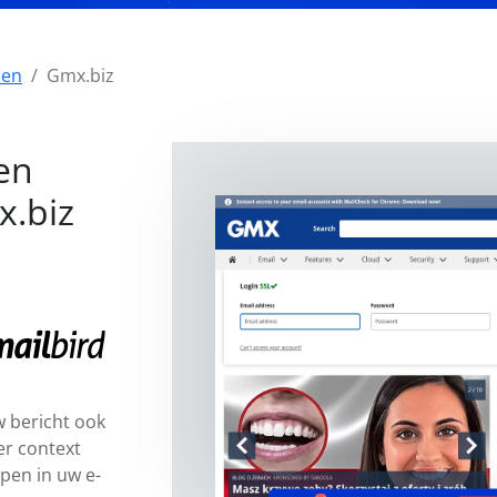
zen
Gmx.biz
en
x.biz
 bericht ook
er context
pen in uw e-