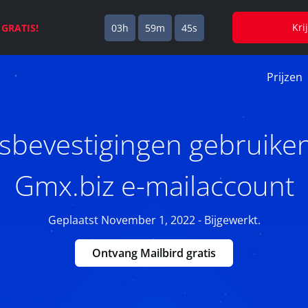
Kri
s
GRATIS!
03h
59m
44s
Prijzen
sbevestigingen gebruike
Gmx.biz e-mailaccount
Geplaatst November 1, 2022 - Bijgewerkt.
Ontvang Mailbird gratis