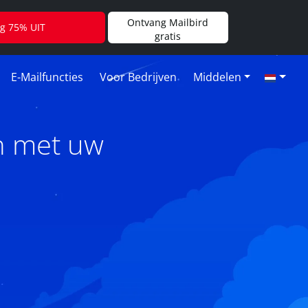
Ontvang Mailbird
jg 75% UIT
gratis
E-Mailfuncties
Voor Bedrijven
Middelen
n met uw