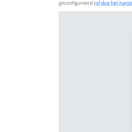
geconfigureerd (
of doe het hand