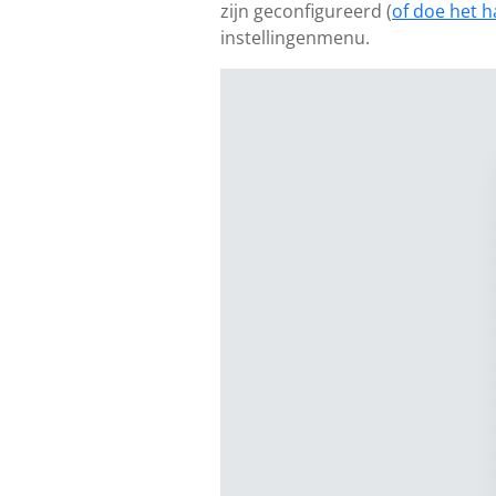
zijn geconfigureerd (
of doe het h
instellingenmenu.