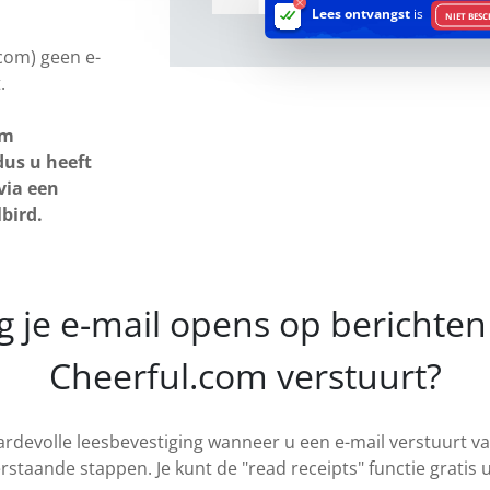
Lees ontvangst
is
NIET BES
com) geen e-
.
om
dus u heeft
via een
lbird.
g je e-mail opens op berichten 
Cheerful.com verstuurt?
ardevolle leesbevestiging wanneer u een e-mail verstuurt v
staande stappen. Je kunt de "read receipts" functie gratis 