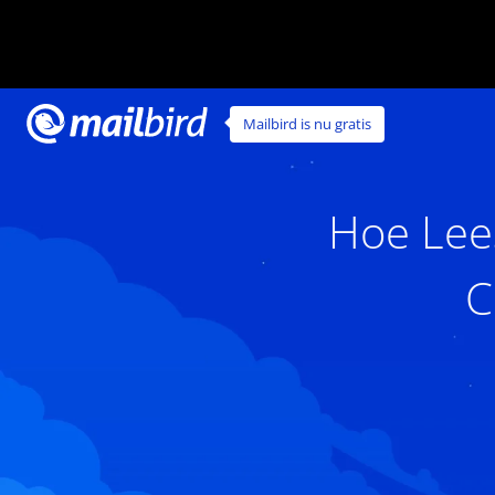
Mailbird is nu gratis
Hoe Lee
C