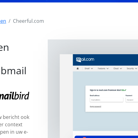
zen
Cheerful.com
en
ebmail
 bericht ook
er context
pen in uw e-