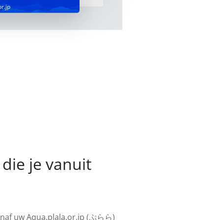
r.jp
die je vanuit
vanaf uw Aqua.plala.or.jp (ぷらら)