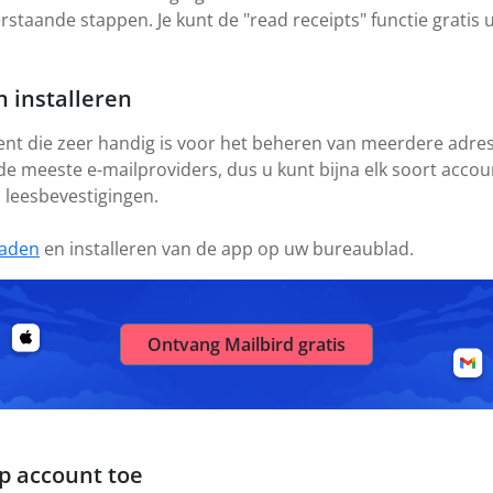
staande stappen. Je kunt de "read receipts" functie gratis 
 installeren
ient die zeer handig is voor het beheren van meerdere adres
 de meeste e-mailproviders, dus u kunt bijna elk soort acco
s leesbevestigingen.
aden
en installeren van de app op uw bureaublad.
Ontvang Mailbird gratis
jp account toe