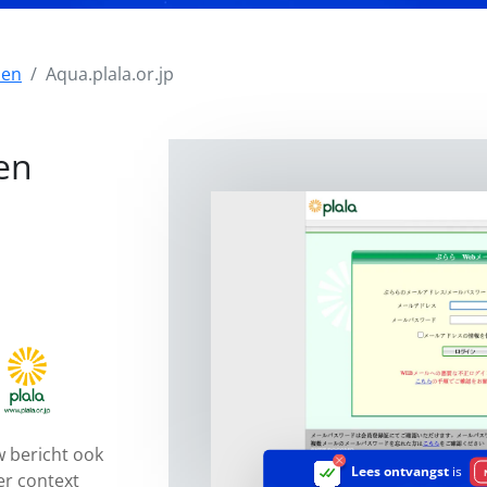
zen
Aqua.plala.or.jp
en
 bericht ook
Lees ontvangst
is
er context