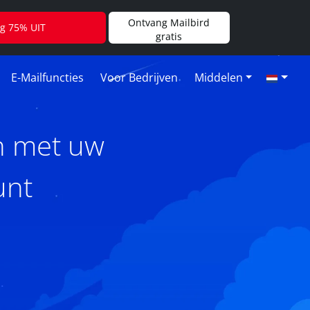
Ontvang Mailbird
jg 75% UIT
gratis
E-Mailfuncties
Voor Bedrijven
Middelen
n met uw
unt