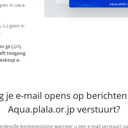
aqua.plala.o
pen in uw e-
ぷらら) geen e-
.
or.jp (ぷら
eft toegang
desktop e-
g je e-mail opens op berichten 
Aqua.plala.or.jp verstuurt?
ardevolle leesbevestiging wanneer u een e-mail verstuurt 