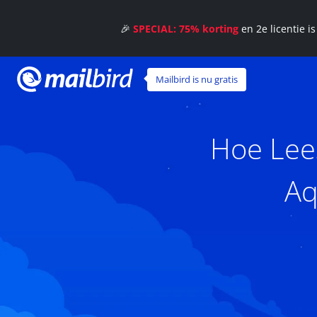
🎉
SPECIAL: 75% korting
en 2e licentie i
Mailbird is nu gratis
Hoe Lee
Aq