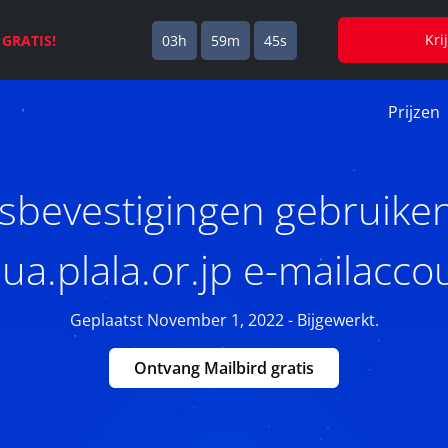
Kri
s
GRATIS!
03h
59m
44s
Prijzen
sbevestigingen gebruike
ua.plala.or.jp e-mailacco
Geplaatst November 1, 2022 - Bijgewerkt.
Ontvang Mailbird gratis