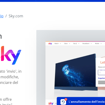
vio
Sky.com
m
o 'invio', in
 modifiche,
unciare del
n offre
L'
annullamento dell'invio