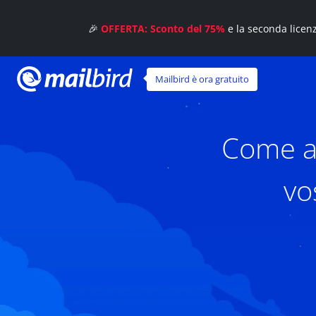
🎉
OFFERTA: Sconto del 75%
e la seconda licen
Mailbird è ora gratuito
Come an
vo