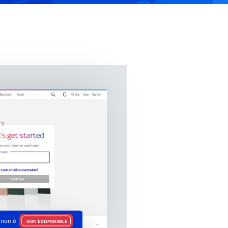
non è
NON È DISPONIBILE