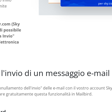
 Invio"
per sky.c
mite
y.com (Sky
i possibile
a Invio"
lettronica
l'invio di un messaggio e-mai
nnullamento dell'invio" delle e-mail con il vostro account Sky
vare gratuitamente questa funzionalità in Mailbird.
ird