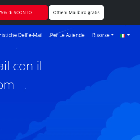
l 75% di SCONTO
Ottieni Mailbird gratis
istiche Dell'e-Mail
Per Le Aziende
Risorse
l con il
com