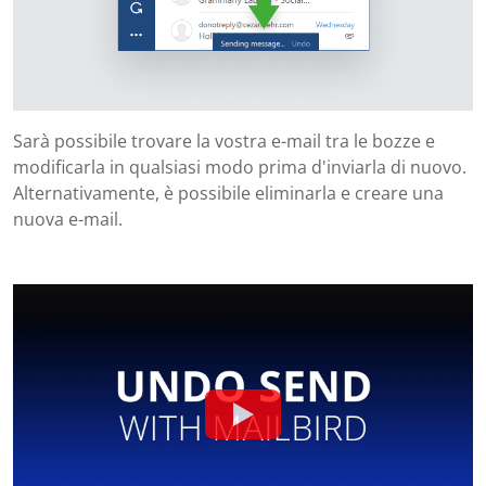
Sarà possibile trovare la vostra e-mail tra le bozze e
modificarla in qualsiasi modo prima d'inviarla di nuovo.
Alternativamente, è possibile eliminarla e creare una
nuova e-mail.