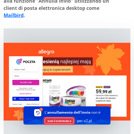
alla funzione "Annulla Invio" utilizzando un
client di posta elettronica desktop come
Mailbird
.
L'
annullamento dell'invio
non è
per o2.pl
NON È DISPONIBILE