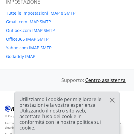
IMPOSTAZIONE
Tutte le impostazioni IMAP e SMTP
Gmail.com IMAP SMTP
Outlook.com IMAP SMTP
Office365 IMAP SMTP
Yahoo.com IMAP SMTP
Godaddy IMAP
Supporto:
Centro assistenza
Utilizziamo i cookie per migliorare le
prestazioni e la vostra esperienza.
Utilizzando il nostro sito web,
accettate l'uso dei cookie in
© Copyright 2012-2026 Mailbird
Tutti i diritti riservati.
™
conformità con la nostra politica sui
Termini di servizio
Informativa sulla privacy
Mappa del sito
Logo del fornitore da
cookie.
clearbit.com
🎉
OFFERTA: Sconto del