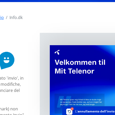
vio
Info.dk
o 'invio', in
 modifiche,
unciare del
mark) non
L'
annullamento dell'invio