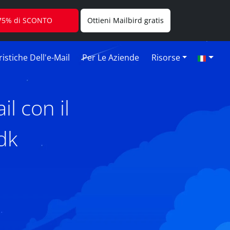
l 75% di SCONTO
Ottieni Mailbird gratis
istiche Dell'e-Mail
Per Le Aziende
Risorse
l con il
dk