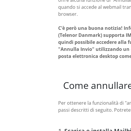
offre alcuna funzione di "Annull
quando si accede al webmail tra
browser.
C'è però una buona notizia! Inf
(Telenor Danmark) supporta IM
quindi possibile accedere alla 
"Annulla Invio" utilizzando un 
posta elettronica desktop com
Come annullare 
Per ottenere la funzionalità di "a
passi descritti di seguito. Potre
Scarica e installa Mailb