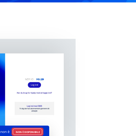
non è
NON È DISPONIBILE