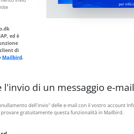
amento Invio"
per info.
mite
o.dk
AP, ed è
funzione
client di
e
Mailbird
.
l'invio di un messaggio e-mai
nnullamento dell'invio" delle e-mail con il vostro account In
te provare gratuitamente questa funzionalità in Mailbird.
ird