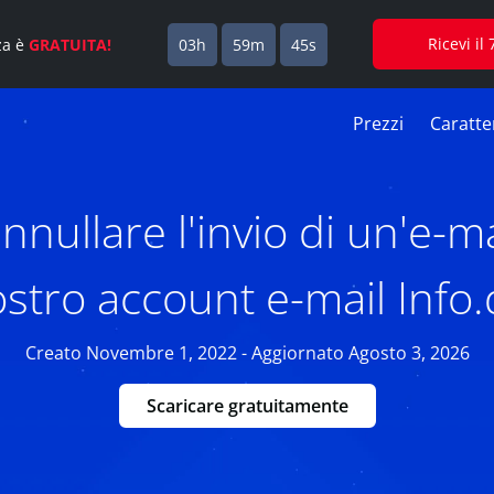
Ricevi i
za è
GRATUITA!
03h
59m
44s
Prezzi
Caratter
nullare l'invio di un'e-mai
ostro account e-mail Info.
Creato Novembre 1, 2022 - Aggiornato Agosto 3, 2026
Scaricare gratuitamente