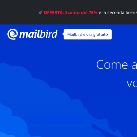
🎉
OFFERTA: Sconto del 75%
e la seconda licen
Mailbird è ora gratuito
Come an
v