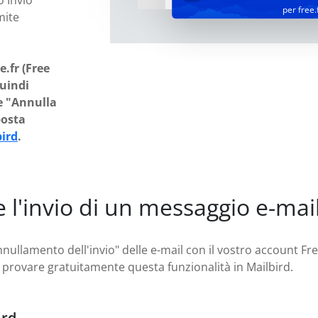
 Invio"
per free.
mite
.fr (Free
uindi
e "Annulla
posta
ird
.
l'invio di un messaggio e-mai
nnullamento dell'invio" delle e-mail con il vostro account Fre
te provare gratuitamente questa funzionalità in Mailbird.
ird