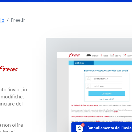
vio
Free.fr
o 'invio', in
 modifiche,
unciare del
) non offre
L'
annullamento dell'invio