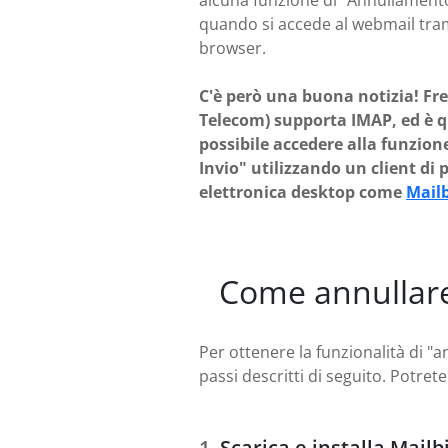
alcuna funzione di "Annullamento
quando si accede al webmail tra
browser.
C'è però una buona notizia! Free
Telecom) supporta IMAP, ed è q
possibile accedere alla funzion
Invio" utilizzando un client di 
elettronica desktop come
Mailb
Come annullare 
Per ottenere la funzionalità di "a
passi descritti di seguito. Potre
Scarica e installa Mailb