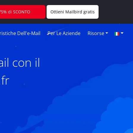
l 75% di SCONTO
Ottieni Mailbird gratis
istiche Dell'e-Mail
Per Le Aziende
Risorse
l con il
fr