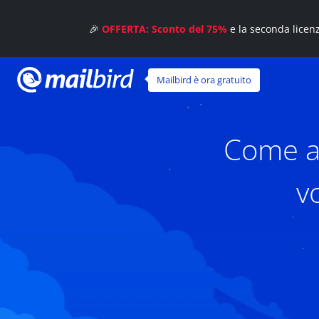
🎉
OFFERTA: Sconto del 75%
e la seconda licen
Mailbird è ora gratuito
Come an
v