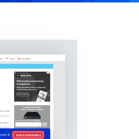
non è
NON È DISPONIBILE