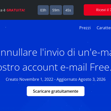
Ricevi i
za è
GRATUITA!
03h
59m
44s
Prezzi
Caratter
nullare l'invio di un'e-mai
ostro account e-mail Free.
Creato Novembre 1, 2022 - Aggiornato Agosto 3, 2026
Scaricare gratuitamente