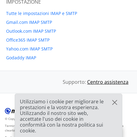
IMPOSTAZIONE
Tutte le impostazioni IMAP e SMTP
Gmail.com IMAP SMTP
Outlook.com IMAP SMTP
Office365 IMAP SMTP
Yahoo.com IMAP SMTP
Godaddy IMAP
Supporto:
Centro assistenza
Utilizziamo i cookie per migliorare le
prestazioni e la vostra esperienza.
Utilizzando il nostro sito web,
accettate l'uso dei cookie in
© Copyright 2012-2026 Mailbird
Tutti i diritti riservati.
™
conformità con la nostra politica sui
Termini di servizio
Informativa sulla privacy
Mappa del sito
Logo del fornitore da
cookie.
clearbit.com
🎉
OFFERTA: Sconto del