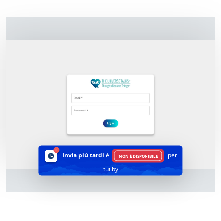
Invia più tardi
è
per
NON È DISPONIBILE
tut.by