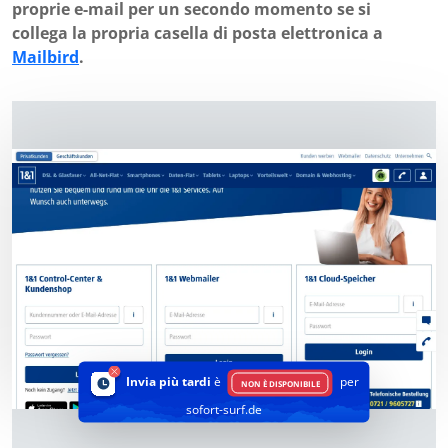
proprie e-mail per un secondo momento se si
collega la propria casella di posta elettronica a
Mailbird
.
Invia più tardi
è
per
NON È DISPONIBILE
sofort-surf.de