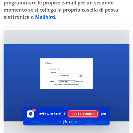
programmare le proprie e-mail per un secondo
momento se si collega la propria casella di posta
elettronica a
Mailbird
.
Invia più tardi
è
per
NON È DISPONIBILE
nn.iij4u.or.jp