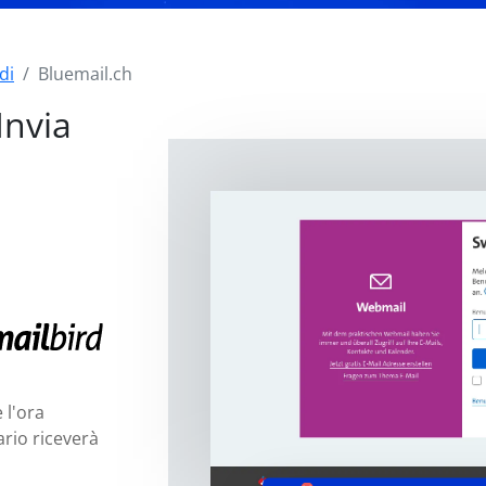
di
Bluemail.ch
Invia
 l'ora
tario riceverà