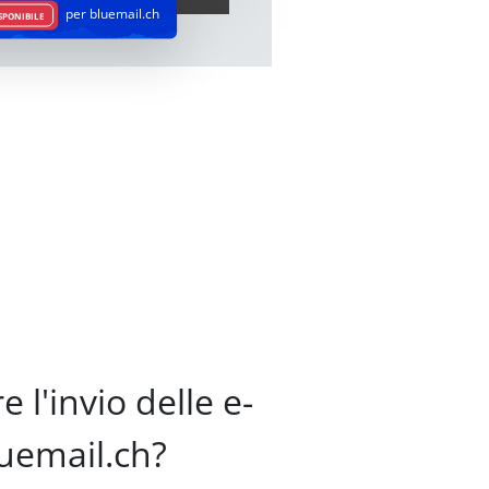
per bluemail.ch
SPONIBILE
l'invio delle e-
uemail.ch?