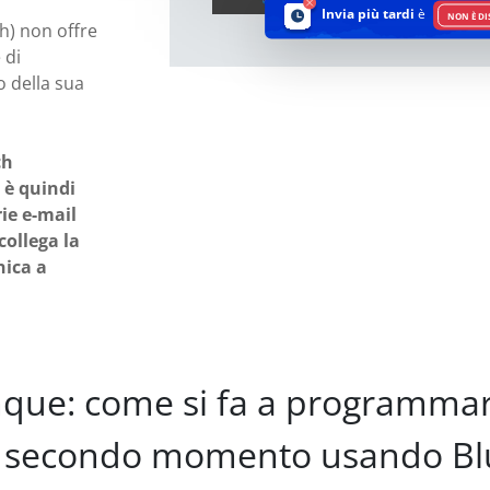
Invia più tardi
è
NON È DI
h) non offre
 di
o della sua
ch
 è quindi
ie e-mail
ollega la
nica a
ue: come si fa a programmare 
n secondo momento usando Bl