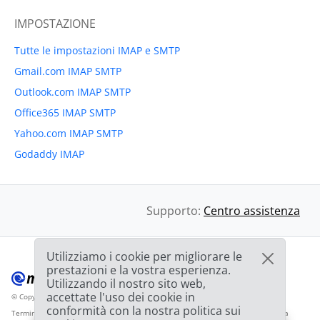
IMPOSTAZIONE
Tutte le impostazioni IMAP e SMTP
Gmail.com IMAP SMTP
Outlook.com IMAP SMTP
Office365 IMAP SMTP
Yahoo.com IMAP SMTP
Godaddy IMAP
Supporto:
Centro assistenza
Utilizziamo i cookie per migliorare le
prestazioni e la vostra esperienza.
Utilizzando il nostro sito web,
accettate l'uso dei cookie in
© Copyright 2012-2026 Mailbird
Tutti i diritti riservati.
™
conformità con la nostra politica sui
Termini di servizio
Informativa sulla privacy
Mappa del sito
Logo del fornitore da