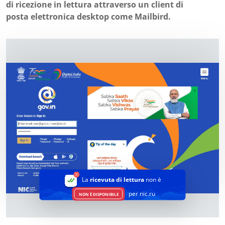
di ricezione in lettura attraverso un client di
posta elettronica desktop come Mailbird.
La
ricevuta di lettura
non è
per nic.ru
NON È DISPONIBILE