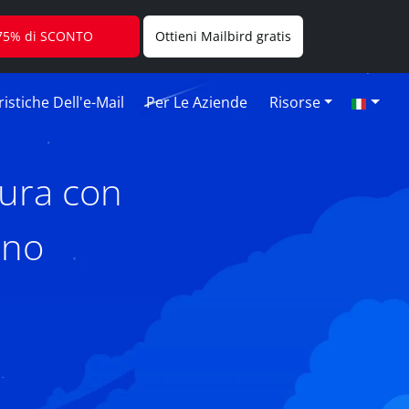
l 75% di SCONTO
Ottieni Mailbird gratis
istiche Dell'e-Mail
Per Le Aziende
Risorse
tura con
.no