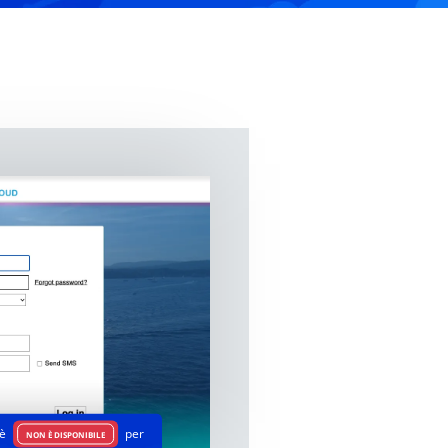
 è
per
NON È DISPONIBILE