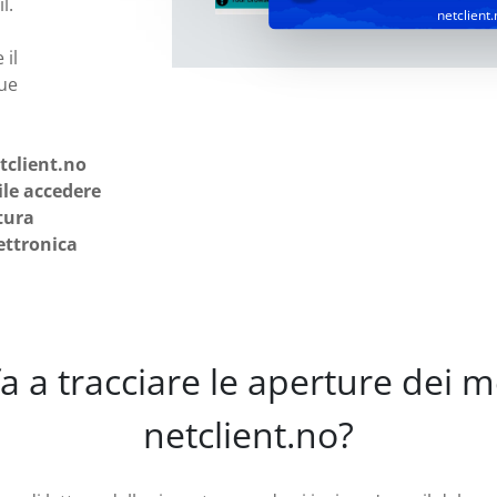
l.
netclient.
 il
sue
tclient.no
ile accedere
ttura
ettronica
a a tracciare le aperture dei m
netclient.no?