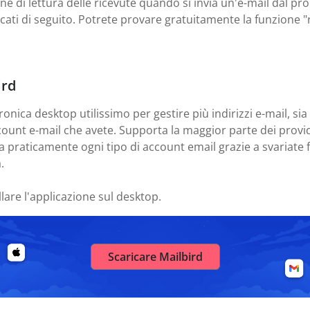
ne di lettura delle ricevute quando si invia un'e-mail dal pr
icati di seguito. Potrete provare gratuitamente la funzione "r
ird
ronica desktop utilissimo per gestire più indirizzi e-mail, sia
count e-mail che avete. Supporta la maggior parte dei provid
a praticamente ogni tipo di account email grazie a svariate f
.
llare l'applicazione sul desktop.
Scaricare Mailbird