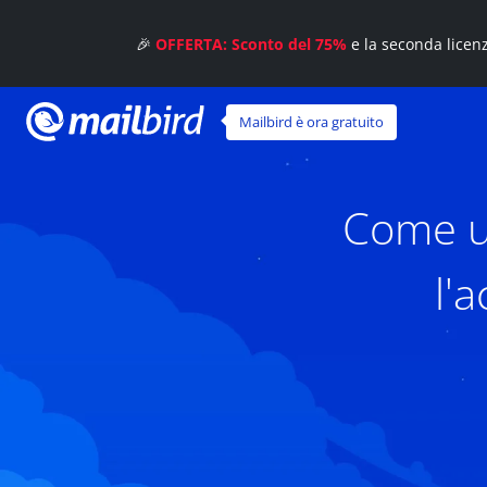
🎉
OFFERTA: Sconto del 75%
e la seconda licen
Mailbird è ora gratuito
Come ut
l'