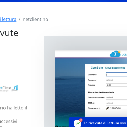
 lettura
netclient.no
evute
o ha letto il
uccessivi
La
ricevuta di lettura
non