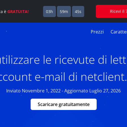
Ricevi i
za è
GRATUITA!
03h
59m
44s
Prezzi
Caratter
ilizzare le ricevute di let
account e-mail di netclient
Inviato Novembre 1, 2022 - Aggiornato Luglio 27, 2026
Scaricare gratuitamente