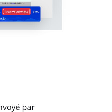
t
avec
N'EST PAS DISPONIBLE
or.jp
nvoyé par