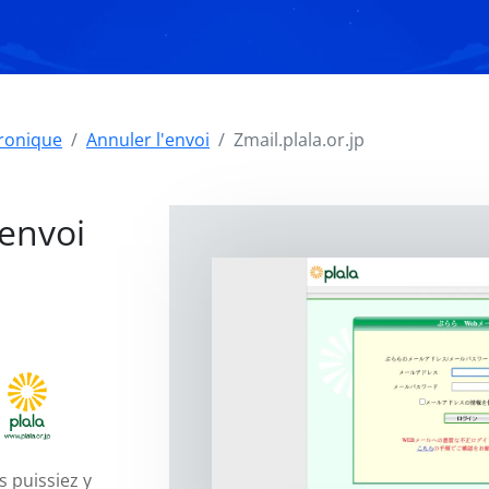
tronique
Annuler l'envoi
Zmail.plala.or.jp
'envoi
s puissiez y