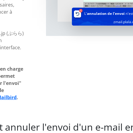
saires,
ncer à
L'
annulation de l'envoi
n'es
zmail.plala.
r.jp (ぷらら)
n
interface.
 en charge
 permet
r l'envoi"
de
ailbird
.
annuler l'envoi d'un e-mail e