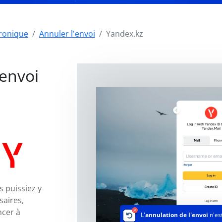
tronique
Annuler l'envoi
Yandex.kz
'envoi
s puissiez y
saires,
ncer à
L'
annulation de l'envoi
n'es