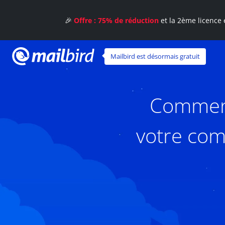
🎉
Offre : 75% de réduction
et la 2ème licence 
Mailbird est désormais gratuit
Comment 
votre com