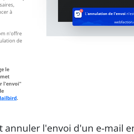
saires,
ncer à
L'
annulation de l'envoi
n'es
webfaction
m n'offre
ulation de
e le
rmet
r l'envoi"
de
ailbird
.
annuler l'envoi d'un e-mail e