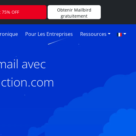
Obtenir Mailbird
t 75% OFF
gratuitement
tronique
Pour Les Entreprises
Ressources
mail avec
action.com