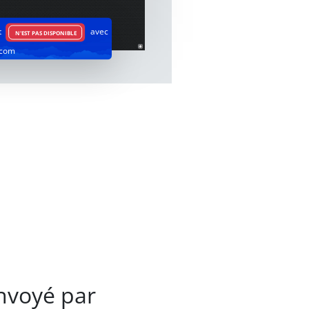
t
avec
N'EST PAS DISPONIBLE
.com
nvoyé par