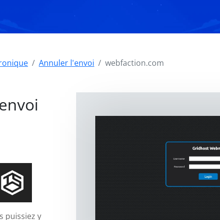
tronique
Annuler l'envoi
webfaction.com
'envoi
s puissiez y