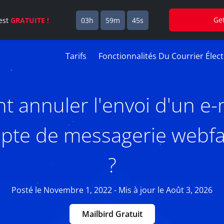
Ge
est
GRATUITE !
03h
59m
45s
Tarifs
Fonctionnalités Du Courrier Élec
annuler l'envoi d'un e-
pte de messagerie webf
?
Posté le Novembre 1, 2022 - Mis à jour le Août 3, 2026
Mailbird Gratuit