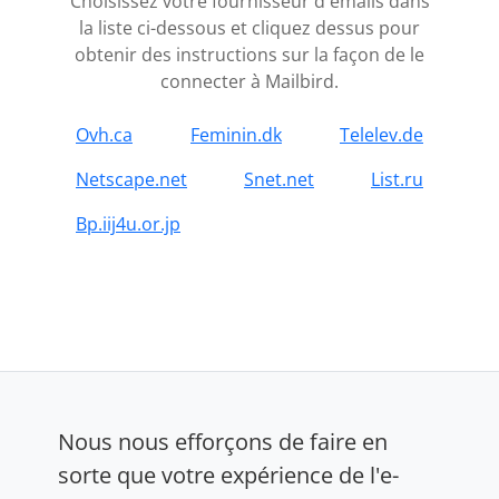
Choisissez votre fournisseur d'emails dans
la liste ci-dessous et cliquez dessus pour
obtenir des instructions sur la façon de le
connecter à Mailbird.
Ovh.ca
Feminin.dk
Telelev.de
Netscape.net
Snet.net
List.ru
Bp.iij4u.or.jp
Nous nous efforçons de faire en
sorte que votre expérience de l'e-