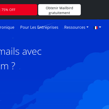
Obtenir Mailbird
t 75% OFF
gratuitement
tronique
Pour Les Entreprises
Ressources
mails avec
om ?