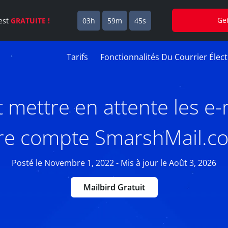
Ge
est
GRATUITE !
03h
59m
44s
Tarifs
Fonctionnalités Du Courrier Élec
ettre en attente les e-
re compte SmarshMail.c
Posté le Novembre 1, 2022 - Mis à jour le Août 3, 2026
Mailbird Gratuit