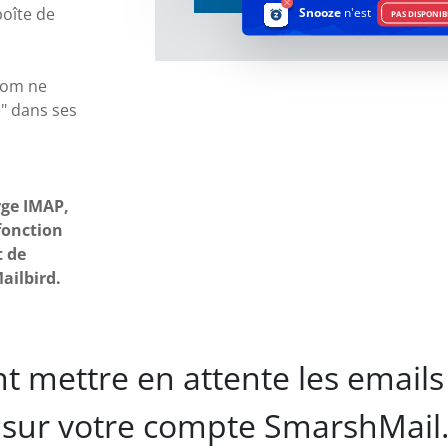
boîte de
Snooze
n'est
PAS DISPONIB
com ne
" dans ses
ge IMAP,
fonction
t de
ailbird.
t mettre en attente les emails
 sur votre compte SmarshMail