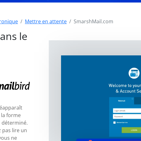
tronique
Mettre en attente
SmarshMail.com
ans le
réapparaît
 la forme
i déterminé.
 pas lire un
vous ne