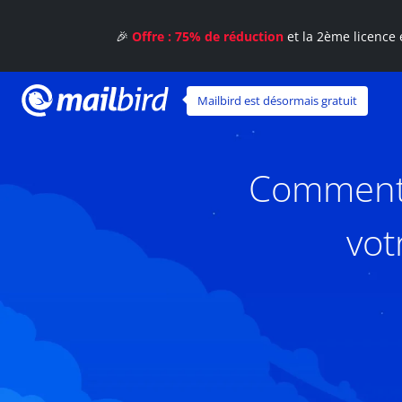
🎉
Offre : 75% de réduction
et la 2ème licence 
Mailbird est désormais gratuit
Comment m
vot