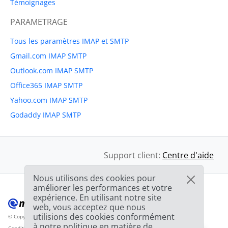
Témoignages
PARAMETRAGE
Tous les paramètres IMAP et SMTP
Gmail.com IMAP SMTP
Outlook.com IMAP SMTP
Office365 IMAP SMTP
Yahoo.com IMAP SMTP
Godaddy IMAP SMTP
Support client:
Centre d'aide
Nous utilisons des cookies pour
améliorer les performances et votre
expérience. En utilisant notre site
web, vous acceptez que nous
utilisions des cookies conformément
© Copyright 2012-2026 Mailbird
Tous droits réservés.
™
à notre politique en matière de