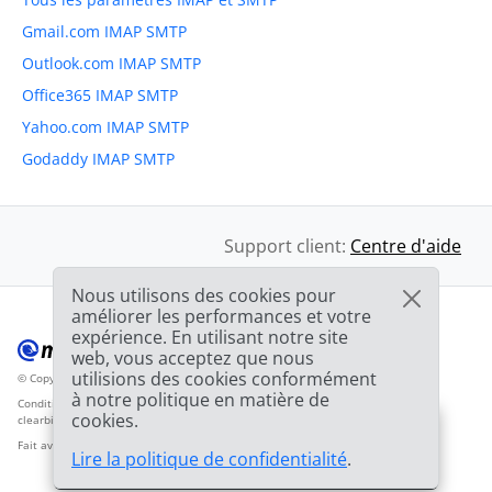
Gmail.com IMAP SMTP
Outlook.com IMAP SMTP
Office365 IMAP SMTP
Yahoo.com IMAP SMTP
Godaddy IMAP SMTP
Support client:
Centre d'aide
Nous utilisons des cookies pour
améliorer les performances et votre
expérience. En utilisant notre site
web, vous acceptez que nous
utilisions des cookies conformément
© Copyright 2012-2026 Mailbird
Tous droits réservés.
™
à notre politique en matière de
Conditions d'utilisation
Politique de confidentialité
Plan du site
Logos par
cookies.
clearbit.com
🎉
SPECIAL : 75% de
réduction
et la 2ème
03h
59m
44s
Fait avec
❤
Lire la politique de confidentialité
.
licence est
GRATUITE !