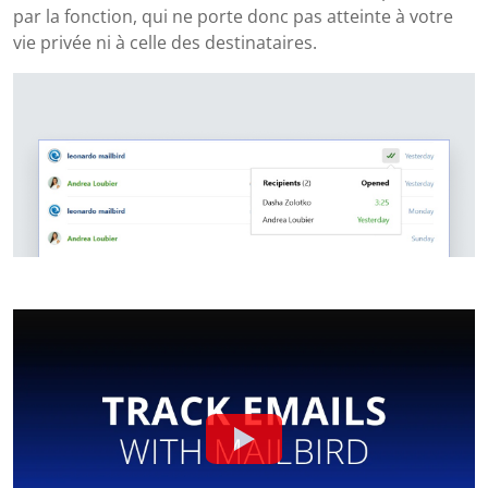
par la fonction, qui ne porte donc pas atteinte à votre
vie privée ni à celle des destinataires.