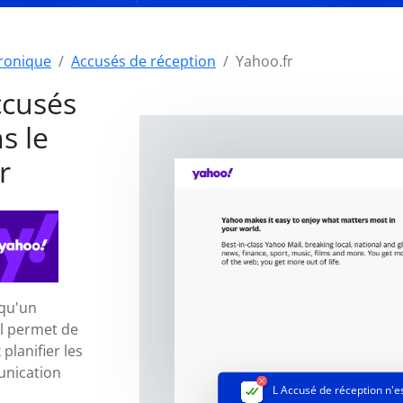
tronique
Accusés de réception
Yahoo.fr
ccusés
s le
r
 qu'un
il permet de
planifier les
unication
L Accusé de réception
n'e