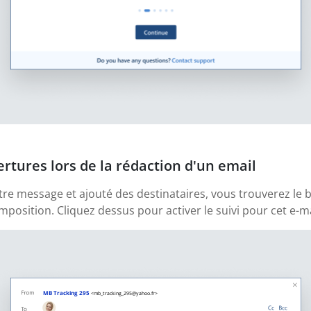
ertures lors de la rédaction d'un email
tre message et ajouté des destinataires, vous trouverez le b
position. Cliquez dessus pour activer le suivi pour cet e-ma
MB Tracking 295
<mb_tracking_295@yahoo.fr>