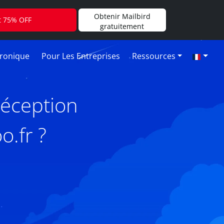
Obtenir Mailbird
t 75% OFF
gratuitement
tronique
Pour Les Entreprises
Ressources
réception
o.fr ?