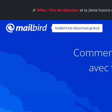
🎉
Offre : 75% de réduction
et la 2ème licence 
Mailbird est désormais gratuit
Comment 
avec 