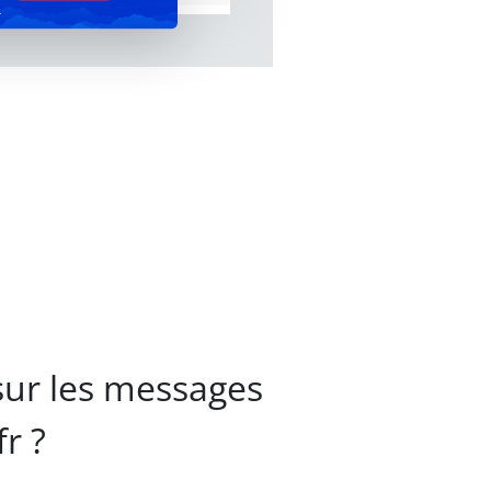
r
sur les messages
r ?