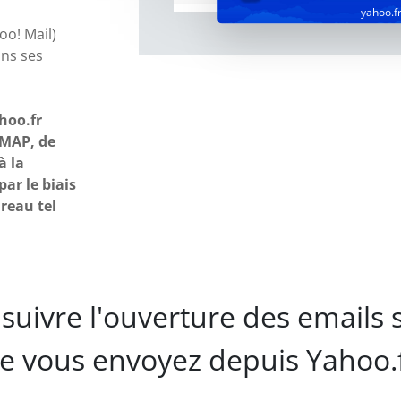
yahoo.f
o! Mail)
ans ses
hoo.fr
IMAP, de
à la
ar le biais
reau tel
suivre l'ouverture des emails 
e vous envoyez depuis Yahoo.f