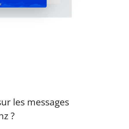
z
sur les messages
nz ?