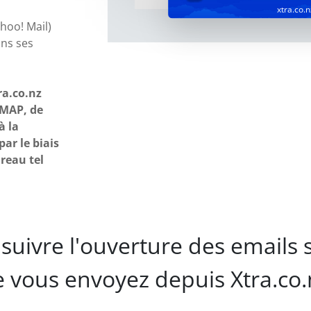
xtra.co.n
hoo! Mail)
ans ses
ra.co.nz
IMAP, de
à la
ar le biais
reau tel
suivre l'ouverture des emails 
 vous envoyez depuis Xtra.co.