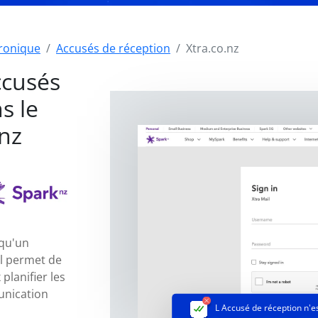
tronique
Accusés de réception
Xtra.co.nz
ccusés
s le
nz
 qu'un
il permet de
planifier les
unication
L Accusé de réception
n'e