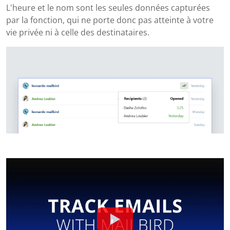
L'heure et le nom sont les seules données capturées
par la fonction, qui ne porte donc pas atteinte à votre
vie privée ni à celle des destinataires.