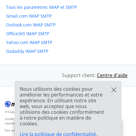
Tous les paramètres IMAP et SMTP
Gmail.com IMAP SMTP
Outlook.com IMAP SMTP
Office365 IMAP SMTP
Yahoo.com IMAP SMTP
Godaddy IMAP SMTP
Support client:
Centre d'aide
Nous utilisons des cookies pour
améliorer les performances et votre
expérience. En utilisant notre site
web, vous acceptez que nous
utilisions des cookies conformément
© Copyright 2012-2026 Mailbird
Tous droits réservés.
™
à notre politique en matière de
Conditions d'utilisation
Politique de confidentialité
Plan du site
Logos par
cookies.
clearbit.com
🎉
SPECIAL : 75% de
réduction
et la 2ème
03h
59m
44s
Fait avec
❤
Lire la politique de confidentialité
.