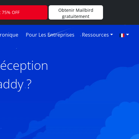
Obtenir Mailbird
t 75% OFF
gratuitement
tronique
Pour Les Entreprises
Ressources
réception
addy ?