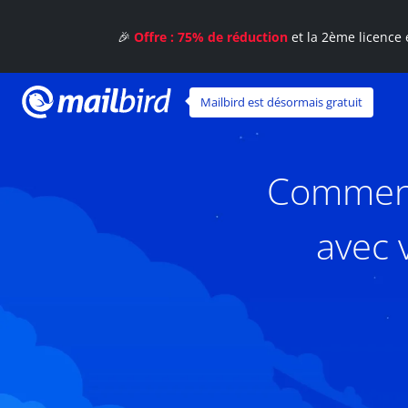
🎉
Offre : 75% de réduction
et la 2ème licence 
Mailbird est désormais gratuit
Comment 
avec 