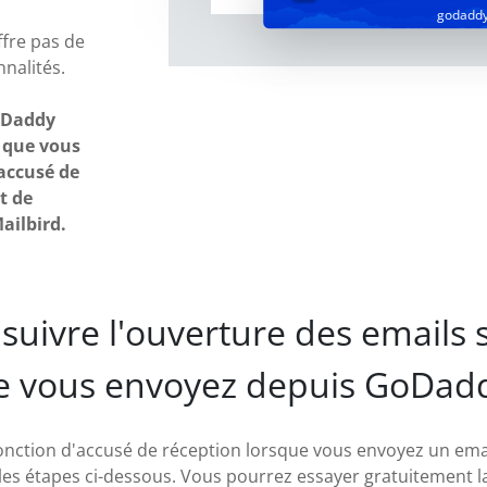
godadd
fre pas de
nnalités.
oDaddy
 que vous
'accusé de
t de
ailbird.
suivre l'ouverture des emails 
e vous envoyez depuis GoDadd
onction d'accusé de réception lorsque vous envoyez un emai
 les étapes ci-dessous. Vous pourrez essayer gratuitement l