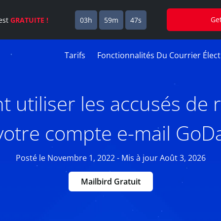
Ge
est
GRATUITE !
03h
59m
46s
Tarifs
Fonctionnalités Du Courrier Élec
utiliser les accusés de 
votre compte e-mail GoD
Posté le Novembre 1, 2022 - Mis à jour Août 3, 2026
Mailbird Gratuit