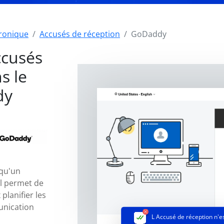
tronique
Accusés de réception
GoDaddy
ccusés
s le
dy
 qu'un
il permet de
planifier les
unication
L Accusé de réception
n'e