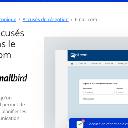
tronique
Accusés de réception
Email.com
ccusés
s le
com
 qu'un
il permet de
planifier les
unication
L Accusé de réception
n'e