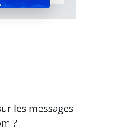
om
sur les messages
om ?