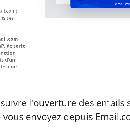
email.c
ail.com)
ans ses
mail.com
P, de sorte
onction
is d'un
 tel que
suivre l'ouverture des emails 
 vous envoyez depuis Email.c