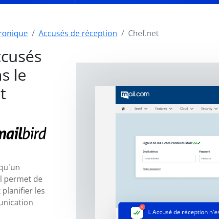
tronique
Accusés de réception
Chef.net
ccusés
s le
t
 qu'un
il permet de
planifier les
unication
L Accusé de réception
n'e