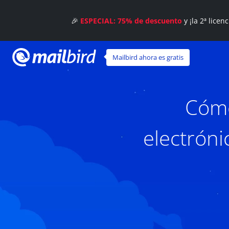
🎉
ESPECIAL: 75% de descuento
y ¡la 2ª licen
Mailbird ahora es gratis
Cómo
electróni