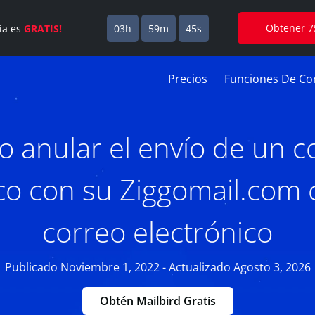
Obtener 7
cia es
GRATIS!
03h
59m
44s
Precios
Funciones De Cor
 anular el envío de un c
co con su Ziggomail.com
correo electrónico
Publicado Noviembre 1, 2022 - Actualizado Agosto 3, 2026
Obtén Mailbird Gratis