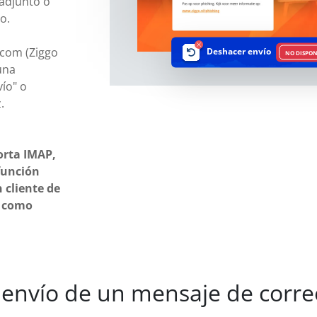
 adjunto o
o.
com (Ziggo
Deshacer envío
NO DISPON
una
vío" o
.
orta IMAP,
función
 cliente de
o como
envío de un mensaje de corre