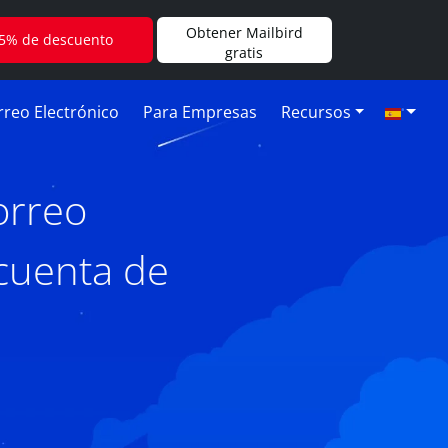
Obtener Mailbird
5% de descuento
gratis
reo Electrónico
Para Empresas
Recursos
orreo
 cuenta de