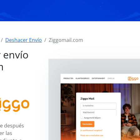
Deshacer Envío
Ziggomail.com
 envío
m
je después
er las