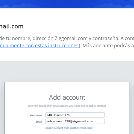
mail.com
añade tu nombre, dirección Ziggomail.com y contraseña. A con
nualmente con estas instrucciones
). Más adelante podrás 
MB Unsend 378
mb_unsend_378@ziggomail.com