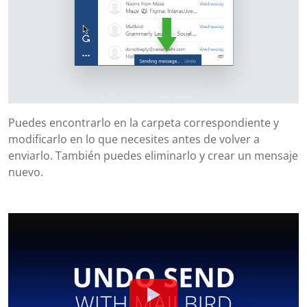
Puedes encontrarlo en la carpeta correspondiente y
modificarlo en lo que necesites antes de volver a
enviarlo. También puedes eliminarlo y crear un mensaje
nuevo.