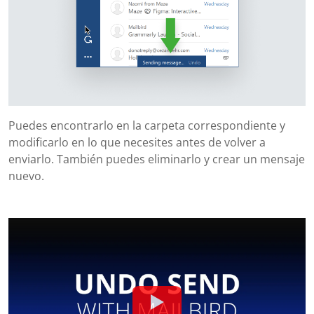
Puedes encontrarlo en la carpeta correspondiente y
modificarlo en lo que necesites antes de volver a
enviarlo. También puedes eliminarlo y crear un mensaje
nuevo.