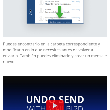
Puedes encontrarlo en la carpeta correspondiente y
modificarlo en lo que necesites antes de volver a
enviarlo. También puedes eliminarlo y crear un mensaje
nuevo.