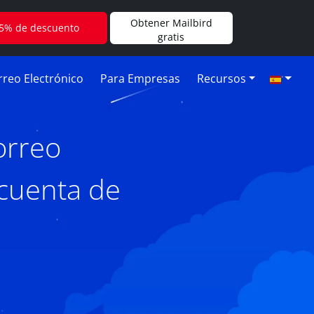
Obtener Mailbird
5% de descuento
gratis
reo Electrónico
Para Empresas
Recursos
orreo
 cuenta de