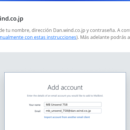
nd.co.jp
ñade tu nombre, dirección Dan.wind.co.jp y contraseña. A co
nualmente con estas instrucciones
). Más adelante podrás 
MB Unsend 758
mb_unsend_758@dan.wind.co.jp