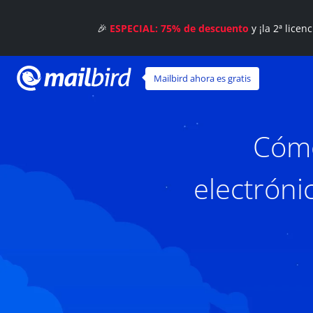
🎉
ESPECIAL: 75% de descuento
y ¡la 2ª licen
Mailbird ahora es gratis
Cómo
electróni