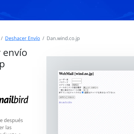
Deshacer Envío
Dan.wind.co.jp
 envío
jp
je después
er las