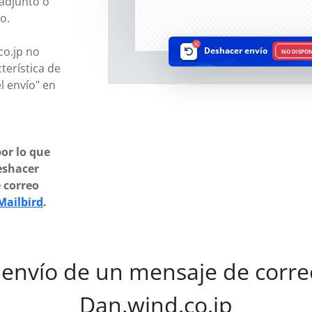
 adjunto o
o.
o.jp no
Deshacer envío
NO DISPON
terística de
l envío" en
or lo que
eshacer
e correo
Mailbird
.
envío de un mensaje de corre
Dan.wind.co.jp