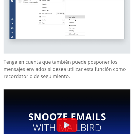
Tenga en cuenta que también puede posponer los
mensajes enviados si desea utilizar esta función como
recordatorio de seguimiento.