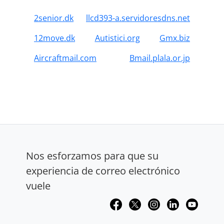
2senior.dk
llcd393-a.servidoresdns.net
12move.dk
Autistici.org
Gmx.biz
Aircraftmail.com
Bmail.plala.or.jp
Nos esforzamos para que su
experiencia de correo electrónico
vuele