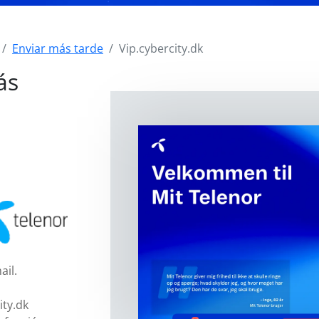
Enviar más tarde
Vip.cybercity.dk
ás
ail.
ty.dk